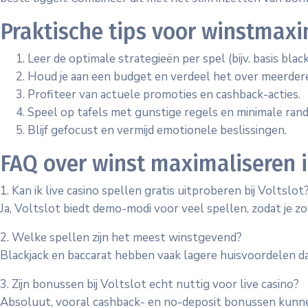
Praktische tips voor winstmaxim
Leer de optimale strategieën per spel (bijv. basis black
Houd je aan een budget en verdeel het over meerdere
Profiteer van actuele promoties en cashback-acties.
Speel op tafels met gunstige regels en minimale ra
Blijf gefocust en vermijd emotionele beslissingen.
FAQ over winst maximaliseren in
1. Kan ik live casino spellen gratis uitproberen bij Voltslot
Ja, Voltslot biedt demo-modi voor veel spellen, zodat je zo
2. Welke spellen zijn het meest winstgevend?
Blackjack en baccarat hebben vaak lagere huisvoordelen dan
3. Zijn bonussen bij Voltslot echt nuttig voor live casino?
Absoluut, vooral cashback- en no-deposit bonussen kunne