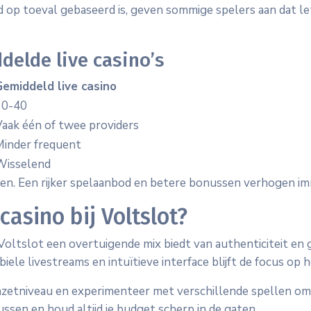
 op toeval gebaseerd is, geven sommige spelers aan dat le
ddelde live casino’s
Gemiddeld live casino
30-40
aak één of twee providers
Minder frequent
Wisselend
den. Een rijker spelaanbod en betere bonussen verhogen im
casino bij Voltslot?
Voltslot een overtuigende mix biedt van authenticiteit en g
ele livestreams en intuïtieve interface blijft de focus op h
r inzetniveau en experimenteer met verschillende spellen 
ssen en houd altijd je budget scherp in de gaten.