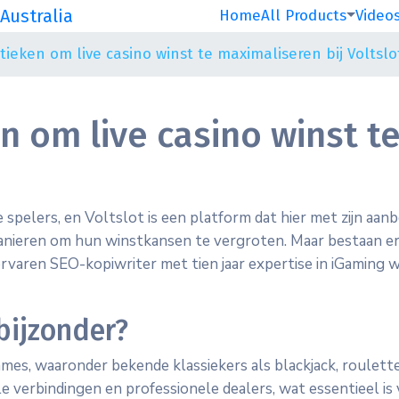
Australia
Home
All Products
Video
tieken om live casino winst te maximaliseren bij Voltslo
n om live casino winst t
spelers, en Voltslot is een platform dat hier met zijn aan
anieren om hun winstkansen te vergroten. Maar bestaan er 
ls ervaren SEO-kopiwriter met tien jaar expertise in iGaming
bijzonder?
games, waaronder bekende klassiekers als blackjack, roule
 verbindingen en professionele dealers, wat essentieel is 