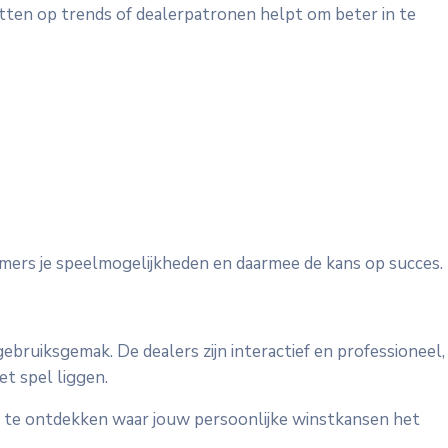
tten op trends of dealerpatronen helpt om beter in te
mers je speelmogelijkheden en daarmee de kans op succes.
ebruiksgemak. De dealers zijn interactief en professioneel,
et spel liggen.
om te ontdekken waar jouw persoonlijke winstkansen het