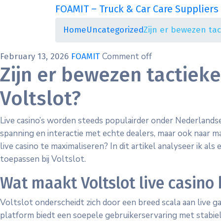
FOAMIT – Truck & Car Care Suppliers 
Home
Uncategorized
Zijn er bewezen tac
Comment off
February 13, 2026
FOAMIT
Zijn er bewezen tactieke
Voltslot?
Live casino’s worden steeds populairder onder Nederlandse 
spanning en interactie met echte dealers, maar ook naar m
live casino te maximaliseren? In dit artikel analyseer ik a
toepassen bij Voltslot.
Wat maakt Voltslot live casino 
Voltslot onderscheidt zich door een breed scala aan live 
platform biedt een soepele gebruikerservaring met stabiele