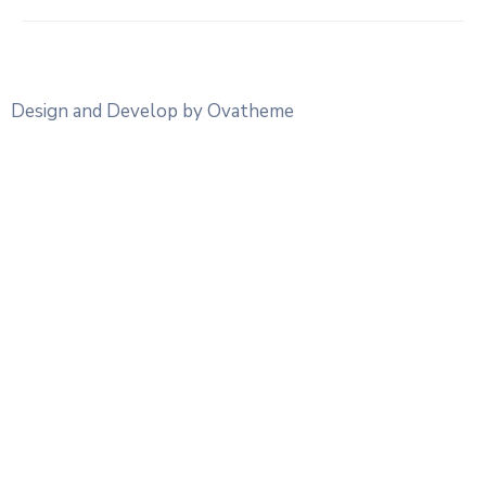
Design and Develop by Ovatheme