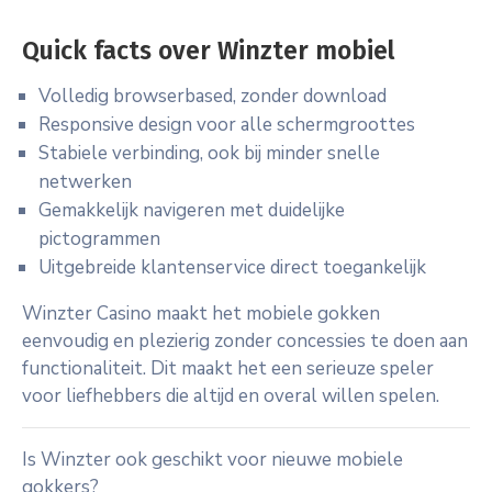
Quick facts over Winzter mobiel
Volledig browserbased, zonder download
Responsive design voor alle schermgroottes
Stabiele verbinding, ook bij minder snelle
netwerken
Gemakkelijk navigeren met duidelijke
pictogrammen
Uitgebreide klantenservice direct toegankelijk
Winzter Casino maakt het mobiele gokken
eenvoudig en plezierig zonder concessies te doen aan
functionaliteit. Dit maakt het een serieuze speler
voor liefhebbers die altijd en overal willen spelen.
Is Winzter ook geschikt voor nieuwe mobiele
gokkers?