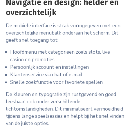
Navigatie en design: helder en
overzichtelijk
De mobiele interface is strak vormgegeven met een
overzichtelijke menubalk onderaan het scherm. Dit
geeft snel toegang tot:
Hoofdmenu met categorieën zoals slots, live
casino en promoties
Persoonlijk account en instellingen
Klantenservice via chat of e-mail
Snelle zoekfunctie voor favoriete spellen
De kleuren en typografie zijn rustgevend en goed
leesbaar, ook onder verschillende
lichtomstandigheden. Dit minimaliseert vermoeidheid
tijdens lange speelsessies en helpt bij het snel vinden
van de juiste opties.