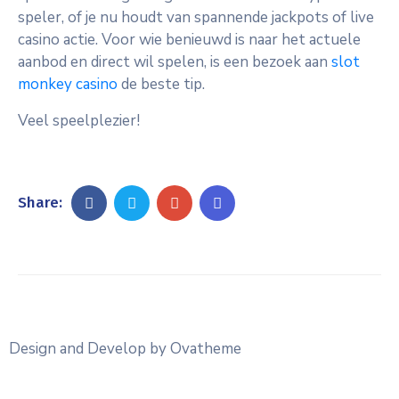
speler, of je nu houdt van spannende jackpots of live
casino actie. Voor wie benieuwd is naar het actuele
aanbod en direct wil spelen, is een bezoek aan
slot
monkey casino
de beste tip.
Veel speelplezier!
Share:
Design and Develop by Ovatheme