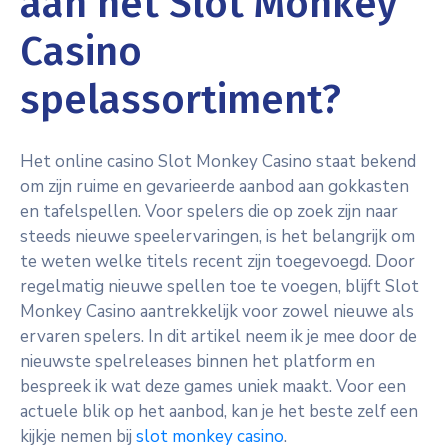
aan het Slot Monkey
Casino
spelassortiment?
Het online casino Slot Monkey Casino staat bekend
om zijn ruime en gevarieerde aanbod aan gokkasten
en tafelspellen. Voor spelers die op zoek zijn naar
steeds nieuwe speelervaringen, is het belangrijk om
te weten welke titels recent zijn toegevoegd. Door
regelmatig nieuwe spellen toe te voegen, blijft Slot
Monkey Casino aantrekkelijk voor zowel nieuwe als
ervaren spelers. In dit artikel neem ik je mee door de
nieuwste spelreleases binnen het platform en
bespreek ik wat deze games uniek maakt. Voor een
actuele blik op het aanbod, kan je het beste zelf een
kijkje nemen bij
slot monkey casino
.