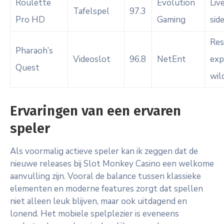
Roulette
Evolution
Liv
Tafelspel
97.3
Pro HD
Gaming
sid
Res
Pharaoh’s
Videoslot
96.8
NetEnt
exp
Quest
wil
Ervaringen van een ervaren
speler
Als voormalig actieve speler kan ik zeggen dat de
nieuwe releases bij Slot Monkey Casino een welkome
aanvulling zijn. Vooral de balance tussen klassieke
elementen en moderne features zorgt dat spellen
niet alleen leuk blijven, maar ook uitdagend en
lonend. Het mobiele spelplezier is eveneens