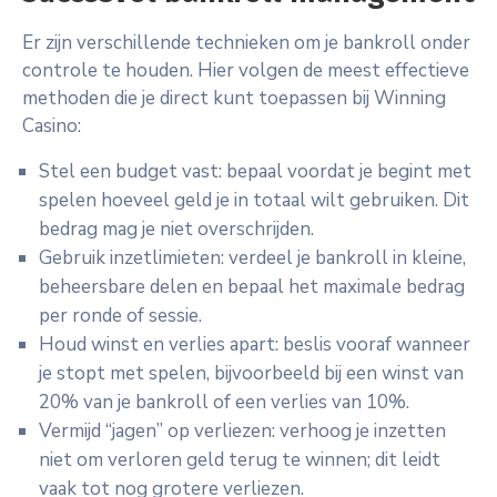
Er zijn verschillende technieken om je bankroll onder
controle te houden. Hier volgen de meest effectieve
methoden die je direct kunt toepassen bij Winning
Casino:
Stel een budget vast: bepaal voordat je begint met
spelen hoeveel geld je in totaal wilt gebruiken. Dit
bedrag mag je niet overschrijden.
Gebruik inzetlimieten: verdeel je bankroll in kleine,
beheersbare delen en bepaal het maximale bedrag
per ronde of sessie.
Houd winst en verlies apart: beslis vooraf wanneer
je stopt met spelen, bijvoorbeeld bij een winst van
20% van je bankroll of een verlies van 10%.
Vermijd “jagen” op verliezen: verhoog je inzetten
niet om verloren geld terug te winnen; dit leidt
vaak tot nog grotere verliezen.