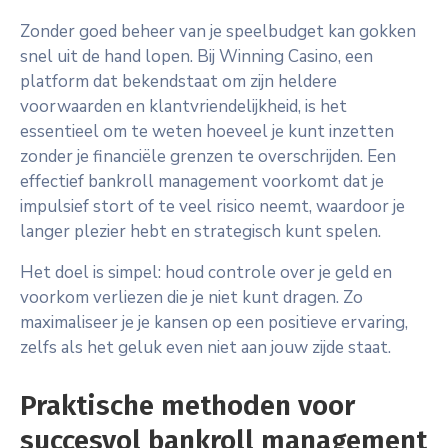
Zonder goed beheer van je speelbudget kan gokken
snel uit de hand lopen. Bij Winning Casino, een
platform dat bekendstaat om zijn heldere
voorwaarden en klantvriendelijkheid, is het
essentieel om te weten hoeveel je kunt inzetten
zonder je financiële grenzen te overschrijden. Een
effectief bankroll management voorkomt dat je
impulsief stort of te veel risico neemt, waardoor je
langer plezier hebt en strategisch kunt spelen.
Het doel is simpel: houd controle over je geld en
voorkom verliezen die je niet kunt dragen. Zo
maximaliseer je je kansen op een positieve ervaring,
zelfs als het geluk even niet aan jouw zijde staat.
Praktische methoden voor
succesvol bankroll management