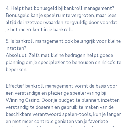
4. Helpt het bonusgeld bij bankroll management?
Bonusgeld kan je speelruimte vergroten, maar lees
altijd de inzetvoorwaarden zorgvuldig door voordat
je het meerekent in je bankroll.
5. Is bankroll management ook belangrijk voor kleine
inzetten?
Absoluut. Zelfs met kleine bedragen helpt goede
planning om je speelplezier te behouden en risico’s te
beperken.
Effectief bankroll management vormt de basis voor
een verstandige en plezierige speelervaring bij
Winning Casino. Door je budget te plannen, inzetten
verstandig te doseren en gebruik te maken van de
beschikbare verantwoord spelen-tools, kun je langer
en met meer controle genieten van je favoriete