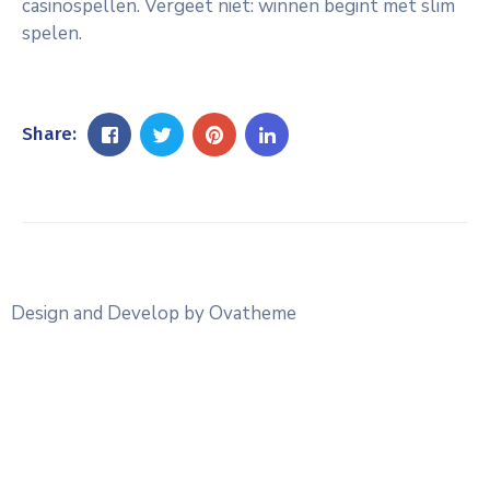
casinospellen. Vergeet niet: winnen begint met slim
spelen.
Share:
Design and Develop by Ovatheme