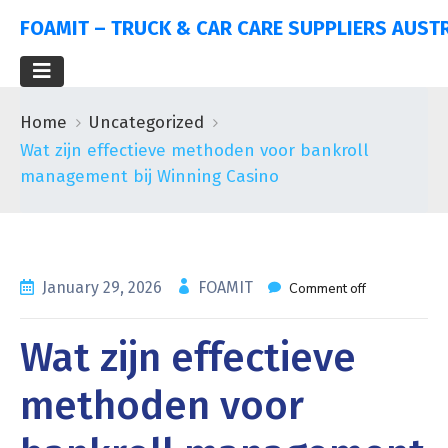
FOAMIT – TRUCK & CAR CARE SUPPLIERS AUST
Home
Uncategorized
Wat zijn effectieve methoden voor bankroll
management bij Winning Casino
January 29, 2026
FOAMIT
Comment off
Wat zijn effectieve
methoden voor