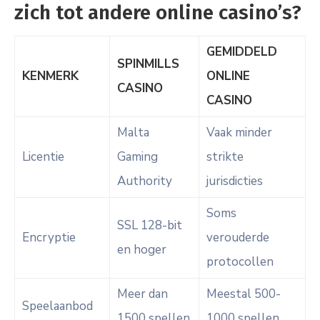
zich tot andere online casino’s?
GEMIDDELD
SPINMILLS
KENMERK
ONLINE
CASINO
CASINO
Malta
Vaak minder
Licentie
Gaming
strikte
Authority
jurisdicties
Soms
SSL 128-bit
Encryptie
verouderde
en hoger
protocollen
Meer dan
Meestal 500-
Speelaanbod
1500 spellen
1000 spellen