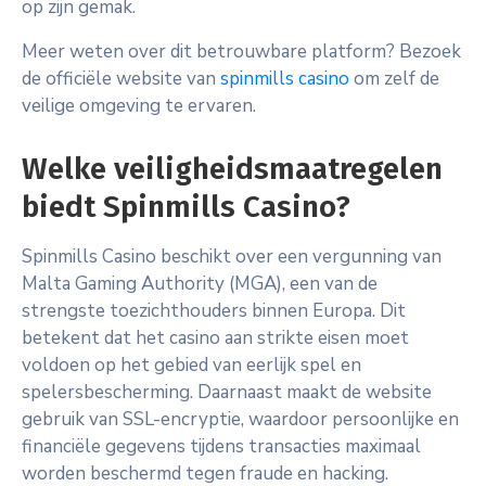
op zijn gemak.
Meer weten over dit betrouwbare platform? Bezoek
de officiële website van
spinmills casino
om zelf de
veilige omgeving te ervaren.
Welke veiligheidsmaatregelen
biedt Spinmills Casino?
Spinmills Casino beschikt over een vergunning van
Malta Gaming Authority (MGA), een van de
strengste toezichthouders binnen Europa. Dit
betekent dat het casino aan strikte eisen moet
voldoen op het gebied van eerlijk spel en
spelersbescherming. Daarnaast maakt de website
gebruik van SSL-encryptie, waardoor persoonlijke en
financiële gegevens tijdens transacties maximaal
worden beschermd tegen fraude en hacking.