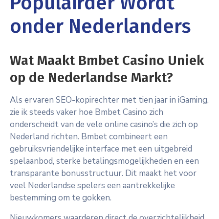
Populairder Wordt
onder Nederlanders
Wat Maakt Bmbet Casino Uniek
op de Nederlandse Markt?
Als ervaren SEO-kopirechter met tien jaar in iGaming,
zie ik steeds vaker hoe Bmbet Casino zich
onderscheidt van de vele online casino’s die zich op
Nederland richten. Bmbet combineert een
gebruiksvriendelijke interface met een uitgebreid
spelaanbod, sterke betalingsmogelijkheden en een
transparante bonusstructuur. Dit maakt het voor
veel Nederlandse spelers een aantrekkelijke
bestemming om te gokken.
Nieuwkomers waarderen direct de overzichtelijkheid