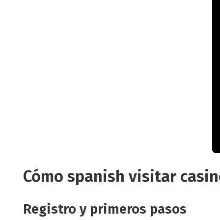
Cómo spanish visitar casin
Registro y primeros pasos