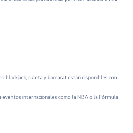
mo blackjack, ruleta y baccarat están disponibles con
ta eventos internacionales como la NBA o la Fórmula
.