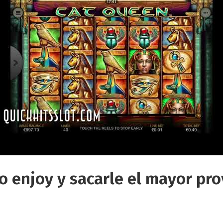
o enjoy y sacarle el mayor pr