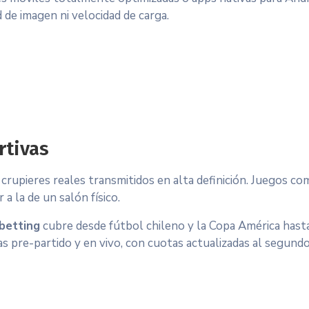
d de imagen ni velocidad de carga.
rtivas
crupieres reales transmitidos en alta definición. Juegos co
a la de un salón físico.
betting
cubre desde fútbol chileno y la Copa América has
s pre-partido y en vivo, con cuotas actualizadas al segundo