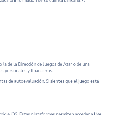
zada la información de tu cuenta bancaria. A
 la de la Dirección de Juegos de Azar o de una
os personales y financieros.
tas de autoevaluación. Si sientes que el juego está
oid e iOS. Estas plataformas permiten acceder a
live