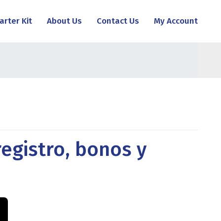
arter Kit
About Us
Contact Us
My Account
registro, bonos y