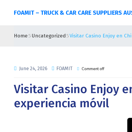
FOAMIT – TRUCK & CAR CARE SUPPLIERS AU
Home
Uncategorized
Visitar Casino Enjoy en Chi
June 24, 2026
FOAMIT
Comment off
Visitar Casino Enjoy e
experiencia móvil