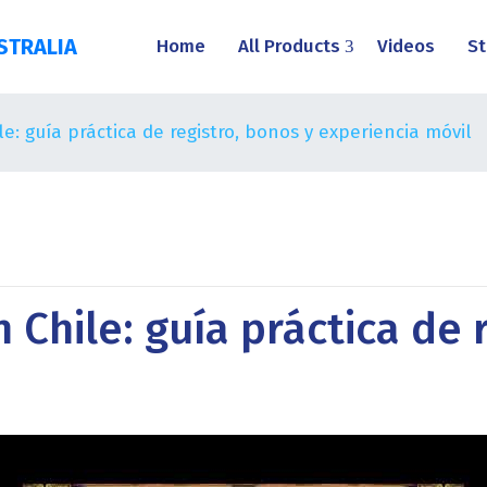
STRALIA
Home
All Products
Videos
St
le: guía práctica de registro, bonos y experiencia móvil
n Chile: guía práctica de 