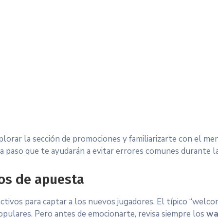
lorar la sección de promociones y familiarizarte con el menú 
a paso que te ayudarán a evitar errores comunes durante la 
os de apuesta
ctivos para captar a los nuevos jugadores. El típico “welc
populares. Pero antes de emocionarte, revisa siempre los
wa