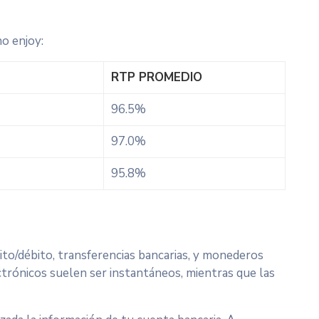
o enjoy:
RTP PROMEDIO
96.5%
97.0%
95.8%
ito/débito, transferencias bancarias, y monederos
rónicos suelen ser instantáneos, mientras que las