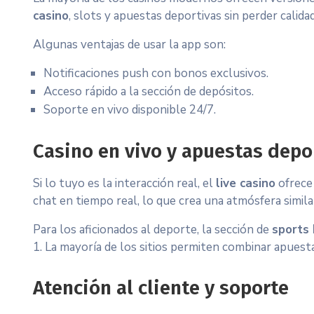
casino
, slots y apuestas deportivas sin perder calida
Algunas ventajas de usar la app son:
Notificaciones push con bonos exclusivos.
Acceso rápido a la sección de depósitos.
Soporte en vivo disponible 24/7.
Casino en vivo y apuestas depo
Si lo tuyo es la interacción real, el
live casino
ofrece 
chat en tiempo real, lo que crea una atmósfera similar 
Para los aficionados al deporte, la sección de
sports 
1. La mayoría de los sitios permiten combinar apuesta
Atención al cliente y soporte