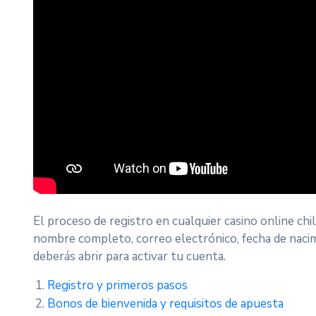
El proceso de registro en cualquier casino online chi
nombre completo, correo electrónico, fecha de nacim
deberás abrir para activar tu cuenta.
Registro y primeros pasos
Bonos de bienvenida y requisitos de apuesta