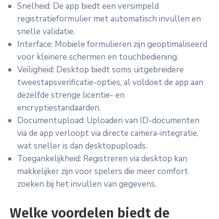
Snelheid: De app biedt een versimpeld
registratieformulier met automatisch invullen en
snelle validatie.
Interface: Mobiele formulieren zijn geoptimaliseerd
voor kleinere schermen en touchbediening.
Veiligheid: Desktop biedt soms uitgebreidere
tweestapsverificatie-opties, al voldoet de app aan
dezelfde strenge licentie- en
encryptiestandaarden.
Documentupload: Uploaden van ID-documenten
via de app verloopt via directe camera-integratie,
wat sneller is dan desktopuploads.
Toegankelijkheid: Registreren via desktop kan
makkelijker zijn voor spelers die meer comfort
zoeken bij het invullen van gegevens.
Welke voordelen biedt de