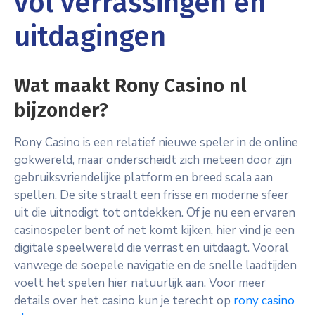
vol verrassingen en
uitdagingen
Wat maakt Rony Casino nl
bijzonder?
Rony Casino is een relatief nieuwe speler in de online
gokwereld, maar onderscheidt zich meteen door zijn
gebruiksvriendelijke platform en breed scala aan
spellen. De site straalt een frisse en moderne sfeer
uit die uitnodigt tot ontdekken. Of je nu een ervaren
casinospeler bent of net komt kijken, hier vind je een
digitale speelwereld die verrast en uitdaagt. Vooral
vanwege de soepele navigatie en de snelle laadtijden
voelt het spelen hier natuurlijk aan. Voor meer
details over het casino kun je terecht op
rony casino