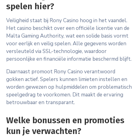
spelen hier?
Veiligheid staat bij Rony Casino hoog in het vaandel.
Het casino beschikt over een officiële licentie van de
Malta Gaming Authority, wat een solide basis vormt
voor eerlijk en veilig spelen. Alle gegevens worden
versleuteld via SSL-technologie, waardoor
persoonlijke en financiële informatie beschermd blijft.
Daarnaast promoot Rony Casino verantwoord
gokken actief. Spelers kunnen limieten instellen en
worden gewezen op hulpmiddelen om problematisch
speelgedrag te voorkomen. Dit maakt de ervaring
betrouwbaar en transparant.
Welke bonussen en promoties
kun je verwachten?