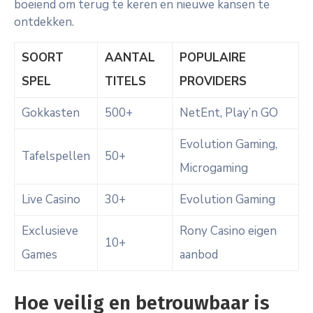
boeiend om terug te keren en nieuwe kansen te
ontdekken.
SOORT
AANTAL
POPULAIRE
SPEL
TITELS
PROVIDERS
Gokkasten
500+
NetEnt, Play’n GO
Evolution Gaming,
Tafelspellen
50+
Microgaming
Live Casino
30+
Evolution Gaming
Exclusieve
Rony Casino eigen
10+
Games
aanbod
Hoe veilig en betrouwbaar is