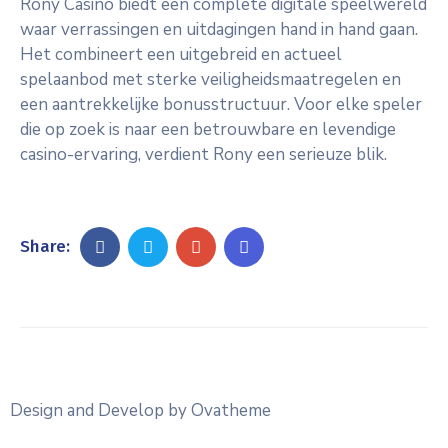
Rony Casino biedt een complete digitale speelwereld
waar verrassingen en uitdagingen hand in hand gaan.
Het combineert een uitgebreid en actueel
spelaanbod met sterke veiligheidsmaatregelen en
een aantrekkelijke bonusstructuur. Voor elke speler
die op zoek is naar een betrouwbare en levendige
casino-ervaring, verdient Rony een serieuze blik.
Share:
Design and Develop by Ovatheme