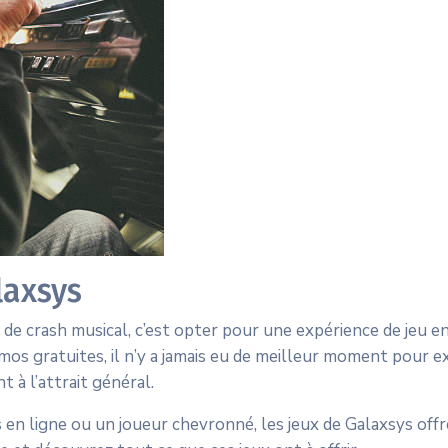
laxsys
eu de crash musical, c’est opter pour une expérience de jeu 
émos gratuites, il n’y a jamais eu de meilleur moment pour e
à l’attrait général.
en ligne ou un joueur chevronné, les jeux de Galaxsys offr