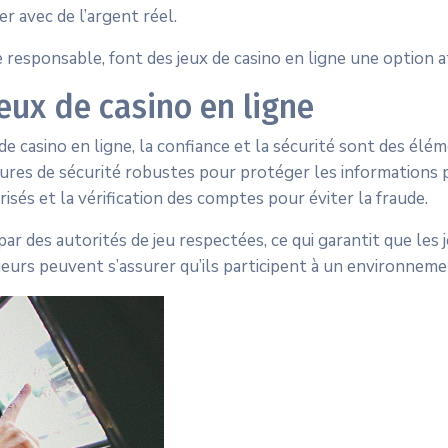
r avec de l’argent réel.
re responsable, font des jeux de casino en ligne une option
jeux de casino en ligne
 de casino en ligne, la confiance et la sécurité sont des é
ures de sécurité robustes pour protéger les informations pe
sés et la vérification des comptes pour éviter la fraude.
ar des autorités de jeu respectées, ce qui garantit que les
eurs peuvent s’assurer qu’ils participent à un environnement