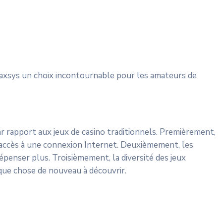
alaxsys un choix incontournable pour les amateurs de
r rapport aux jeux de casino traditionnels. Premièrement,
nt accès à une connexion Internet. Deuxièmement, les
penser plus. Troisièmement, la diversité des jeux
elque chose de nouveau à découvrir.