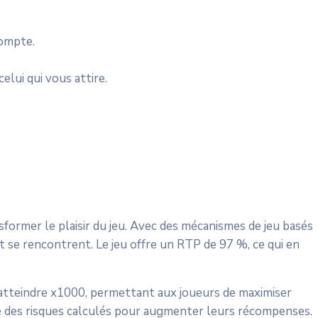
compte.
elui qui vous attire.
former le plaisir du jeu. Avec des mécanismes de jeu basés
t se rencontrent. Le jeu offre un RTP de 97 %, ce qui en
t atteindre x1000, permettant aux joueurs de maximiser
e des risques calculés pour augmenter leurs récompenses.