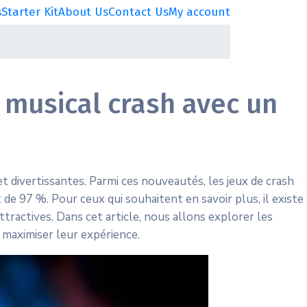
s
Starter Kit
About Us
Contact Us
My account
u musical crash avec un
t divertissantes. Parmi ces nouveautés, les jeux de crash
de 97 %. Pour ceux qui souhaitent en savoir plus, il existe
ttractives. Dans cet article, nous allons explorer les
à maximiser leur expérience.