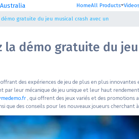
Australia
Home
All Products
Video
a démo gratuite du jeu musical crash avec un
z la démo gratuite du je
offrant des expériences de jeu de plus en plus innovantes e
nt par leur mécanique de jeu unique et leur haut rendement 
ymedemo.fr
, qui offrent des jeux variés et des promotions a
ainsi que des conseils pour les nouveaux joueurs cherchant 