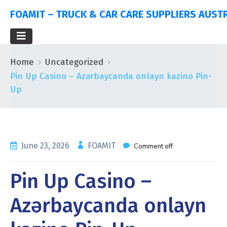
FOAMIT – TRUCK & CAR CARE SUPPLIERS AUST
Home
Uncategorized
Pin Up Casino – Azərbaycanda onlayn kazino Pin-
Up
June 23, 2026
FOAMIT
Comment off
Pin Up Casino –
Azərbaycanda onlayn