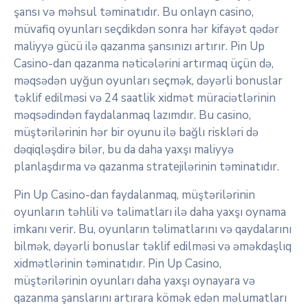
şansı və məhsul təminatıdır. Bu onlayn casino,
müvafiq oyunları seçdikdən sonra hər kifayət qədər
maliyyə gücü ilə qazanma şansınızı artırır. Pin Up
Casino-dan qazanma nəticələrini artırmaq üçün də,
məqsədən uyğun oyunları seçmək, dəyərli bonuslar
təklif edilməsi və 24 saatlik xidmət müraciətlərinin
məqsədindən faydalanmaq lazımdır. Bu casino,
müştərilərinin hər bir oyunu ilə bağlı riskləri də
dəqiqləşdirə bilər, bu da daha yaxşı maliyyə
planlaşdırma və qazanma stratejilərinin təminatıdır.
Pin Up Casino-dan faydalanmaq, müştərilərinin
oyunların təhlili və təlimatları ilə daha yaxşı oynama
imkanı verir. Bu, oyunların təlimatlarını və qaydalarını
bilmək, dəyərli bonuslar təklif edilməsi və əməkdaşlıq
xidmətlərinin təminatıdır. Pin Up Casino,
müştərilərinin oyunları daha yaxşı oynayara və
qazanma şanslarını artırara kömək edən məlumatları