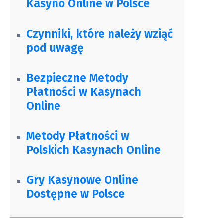
Kasyno Online w Polsce
Czynniki, które należy wziąć
pod uwagę
Bezpieczne Metody
Płatności w Kasynach
Online
Metody Płatności w
Polskich Kasynach Online
Gry Kasynowe Online
Dostępne w Polsce