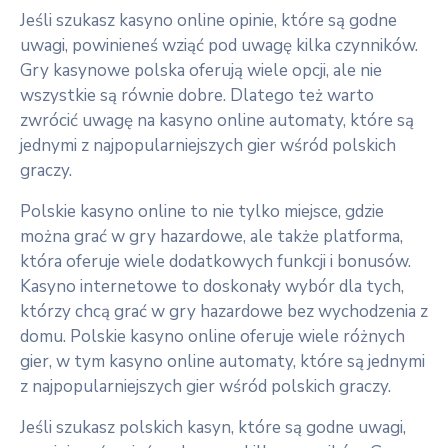
Jeśli szukasz kasyno online opinie, które są godne
uwagi, powinieneś wziąć pod uwagę kilka czynników.
Gry kasynowe polska oferują wiele opcji, ale nie
wszystkie są równie dobre. Dlatego też warto
zwrócić uwagę na kasyno online automaty, które są
jednymi z najpopularniejszych gier wśród polskich
graczy.
Polskie kasyno online to nie tylko miejsce, gdzie
można grać w gry hazardowe, ale także platforma,
która oferuje wiele dodatkowych funkcji i bonusów.
Kasyno internetowe to doskonały wybór dla tych,
którzy chcą grać w gry hazardowe bez wychodzenia z
domu. Polskie kasyno online oferuje wiele różnych
gier, w tym kasyno online automaty, które są jednymi
z najpopularniejszych gier wśród polskich graczy.
Jeśli szukasz polskich kasyn, które są godne uwagi,