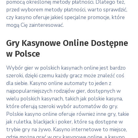
pomocą określonej metody płatności. Dlatego też,
przed wyborem metody płatności, warto sprawdzić,
czy kasyno oferuje jakieś specjalne promocje, które
mogą Cię zainteresować.
Gry Kasynowe Online Dostępne
w Polsce
Wybór gier w polskich kasynach online jest bardzo
szeroki, dzięki czemu każdy gracz może znaleźć coś
dla siebie. Kasyno online automaty to jeden z
najpopularniejszych rodzajów gier, dostępnych w
wielu polskich kasynach, takich jak polskie kasyna,
które oferują szeroki wybór automatów do gry.
Polskie kasyno online oferuje również inne gry, takie
jak ruletka, blackjack i poker, które są dostępne w
trybie gry na żywo. Kasyno internetowe to miejsce,
gdzie można grać w gry kasynowe online, a kasyno