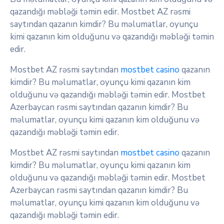
qazandığı məbləği təmin edir. Mostbet AZ rəsmi
saytından qazanın kimdir? Bu məlumatlar, oyunçu
kimi qazanın kim olduğunu və qazandığı məbləği təmin
edir.
Mostbet AZ rəsmi saytından
mostbet casino
qazanın
kimdir? Bu məlumatlar, oyunçu kimi qazanın kim
olduğunu və qazandığı məbləği təmin edir. Mostbet
Azerbaycan rəsmi saytından qazanın kimdir? Bu
məlumatlar, oyunçu kimi qazanın kim olduğunu və
qazandığı məbləği təmin edir.
Mostbet AZ rəsmi saytından
mostbet casino
qazanın
kimdir? Bu məlumatlar, oyunçu kimi qazanın kim
olduğunu və qazandığı məbləği təmin edir. Mostbet
Azerbaycan rəsmi saytından qazanın kimdir? Bu
məlumatlar, oyunçu kimi qazanın kim olduğunu və
qazandığı məbləği təmin edir.