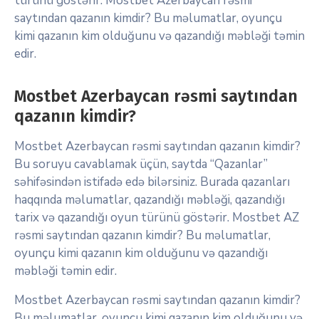
türünü göstərir. Mostbet Azerbaycan rəsmi
saytından qazanın kimdir? Bu məlumatlar, oyunçu
kimi qazanın kim olduğunu və qazandığı məbləği təmin
edir.
Mostbet Azerbaycan rəsmi saytından
qazanın kimdir?
Mostbet Azerbaycan rəsmi saytından qazanın kimdir?
Bu soruyu cavablamak üçün, saytda “Qazanlar”
səhifəsindən istifadə edə bilərsiniz. Burada qazanları
haqqında məlumatlar, qazandığı məbləği, qazandığı
tarix və qazandığı oyun türünü göstərir. Mostbet AZ
rəsmi saytından qazanın kimdir? Bu məlumatlar,
oyunçu kimi qazanın kim olduğunu və qazandığı
məbləği təmin edir.
Mostbet Azerbaycan rəsmi saytından qazanın kimdir?
Bu məlumatlar, oyunçu kimi qazanın kim olduğunu və