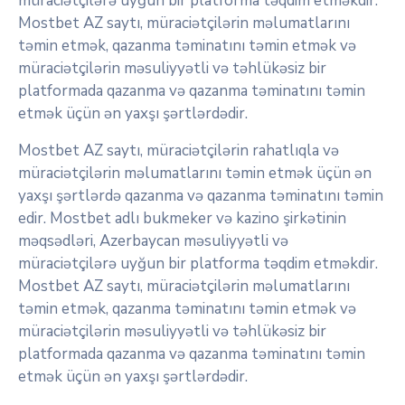
müraciətçilərə uyğun bir platforma təqdim etməkdir.
Mostbet AZ saytı, müraciətçilərin məlumatlarını
təmin etmək, qazanma təminatını təmin etmək və
müraciətçilərin məsuliyyətli və təhlükəsiz bir
platformada qazanma və qazanma təminatını təmin
etmək üçün ən yaxşı şərtlərdədir.
Mostbet AZ saytı, müraciətçilərin rahatlıqla və
müraciətçilərin məlumatlarını təmin etmək üçün ən
yaxşı şərtlərdə qazanma və qazanma təminatını təmin
edir. Mostbet adlı bukmeker və kazino şirkətinin
məqsədləri, Azerbaycan məsuliyyətli və
müraciətçilərə uyğun bir platforma təqdim etməkdir.
Mostbet AZ saytı, müraciətçilərin məlumatlarını
təmin etmək, qazanma təminatını təmin etmək və
müraciətçilərin məsuliyyətli və təhlükəsiz bir
platformada qazanma və qazanma təminatını təmin
etmək üçün ən yaxşı şərtlərdədir.