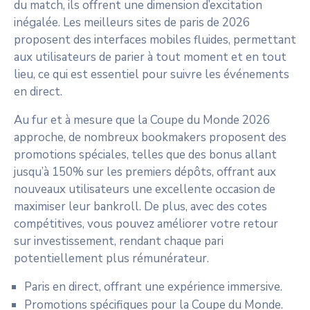
du match, ils offrent une dimension d’excitation
inégalée. Les meilleurs sites de paris de 2026
proposent des interfaces mobiles fluides, permettant
aux utilisateurs de parier à tout moment et en tout
lieu, ce qui est essentiel pour suivre les événements
en direct.
Au fur et à mesure que la Coupe du Monde 2026
approche, de nombreux bookmakers proposent des
promotions spéciales, telles que des bonus allant
jusqu’à 150% sur les premiers dépôts, offrant aux
nouveaux utilisateurs une excellente occasion de
maximiser leur bankroll. De plus, avec des cotes
compétitives, vous pouvez améliorer votre retour
sur investissement, rendant chaque pari
potentiellement plus rémunérateur.
Paris en direct, offrant une expérience immersive.
Promotions spécifiques pour la Coupe du Monde.