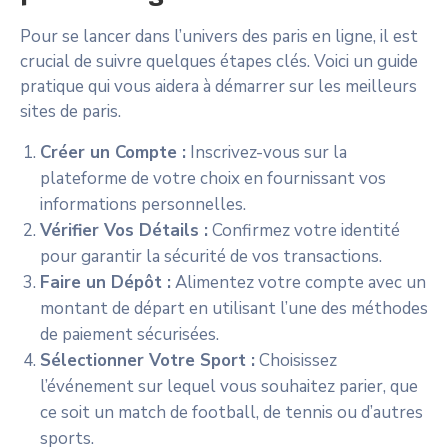
Pour se lancer dans l’univers des paris en ligne, il est
crucial de suivre quelques étapes clés. Voici un guide
pratique qui vous aidera à démarrer sur les meilleurs
sites de paris.
Créer un Compte :
Inscrivez-vous sur la
plateforme de votre choix en fournissant vos
informations personnelles.
Vérifier Vos Détails :
Confirmez votre identité
pour garantir la sécurité de vos transactions.
Faire un Dépôt :
Alimentez votre compte avec un
montant de départ en utilisant l’une des méthodes
de paiement sécurisées.
Sélectionner Votre Sport :
Choisissez
l’événement sur lequel vous souhaitez parier, que
ce soit un match de football, de tennis ou d’autres
sports.