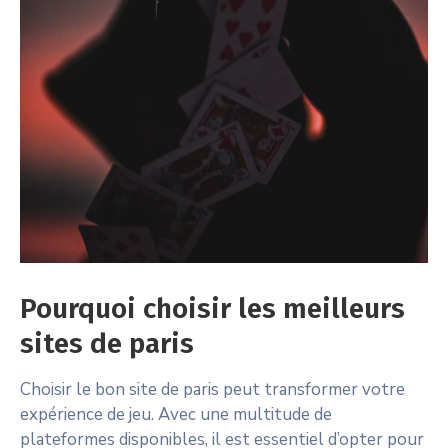
Pourquoi choisir les meilleurs
sites de paris
Choisir le bon site de paris peut transformer votre
expérience de jeu. Avec une multitude de
plateformes disponibles, il est essentiel d’opter pour