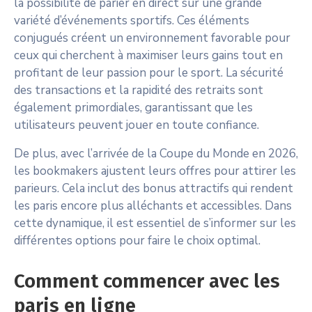
la possibilité de parier en direct sur une grande
variété d’événements sportifs. Ces éléments
conjugués créent un environnement favorable pour
ceux qui cherchent à maximiser leurs gains tout en
profitant de leur passion pour le sport. La sécurité
des transactions et la rapidité des retraits sont
également primordiales, garantissant que les
utilisateurs peuvent jouer en toute confiance.
De plus, avec l’arrivée de la Coupe du Monde en 2026,
les bookmakers ajustent leurs offres pour attirer les
parieurs. Cela inclut des bonus attractifs qui rendent
les paris encore plus alléchants et accessibles. Dans
cette dynamique, il est essentiel de s’informer sur les
différentes options pour faire le choix optimal.
Comment commencer avec les
paris en ligne