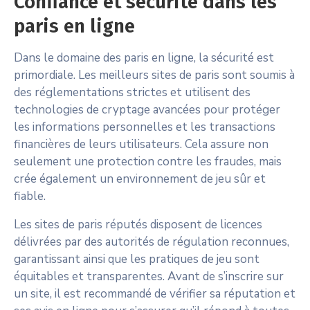
Confiance et sécurité dans les
paris en ligne
Dans le domaine des paris en ligne, la sécurité est
primordiale. Les meilleurs sites de paris sont soumis à
des réglementations strictes et utilisent des
technologies de cryptage avancées pour protéger
les informations personnelles et les transactions
financières de leurs utilisateurs. Cela assure non
seulement une protection contre les fraudes, mais
crée également un environnement de jeu sûr et
fiable.
Les sites de paris réputés disposent de licences
délivrées par des autorités de régulation reconnues,
garantissant ainsi que les pratiques de jeu sont
équitables et transparentes. Avant de s’inscrire sur
un site, il est recommandé de vérifier sa réputation et