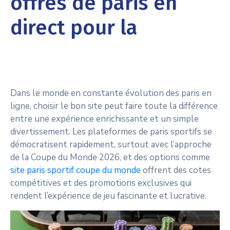
offres de paris en
direct pour la
Dans le monde en constante évolution des paris en
ligne, choisir le bon site peut faire toute la différence
entre une expérience enrichissante et un simple
divertissement. Les plateformes de paris sportifs se
démocratisent rapidement, surtout avec l’approche
de la Coupe du Monde 2026, et des options comme
site paris sportif coupe du monde
offrent des cotes
compétitives et des promotions exclusives qui
rendent l’expérience de jeu fascinante et lucrative.