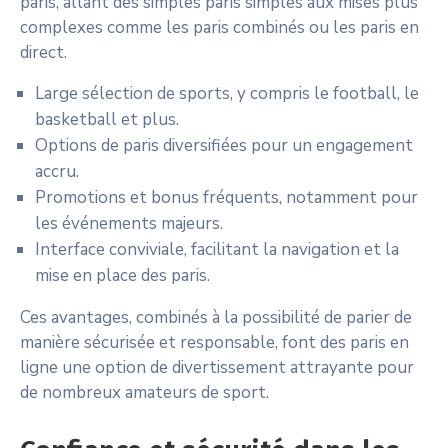
paris, allant des simples paris simples aux mises plus
complexes comme les paris combinés ou les paris en
direct.
Large sélection de sports, y compris le football, le
basketball et plus.
Options de paris diversifiées pour un engagement
accru.
Promotions et bonus fréquents, notamment pour
les événements majeurs.
Interface conviviale, facilitant la navigation et la
mise en place des paris.
Ces avantages, combinés à la possibilité de parier de
manière sécurisée et responsable, font des paris en
ligne une option de divertissement attrayante pour
de nombreux amateurs de sport.