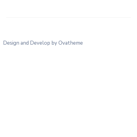
Design and Develop by Ovatheme