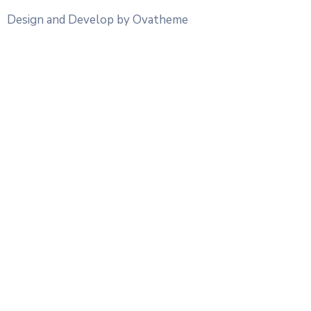
Design and Develop by Ovatheme