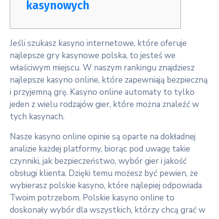
kasynowych
Jeśli szukasz kasyno internetowe, które oferuje
najlepsze gry kasynowe polska, to jesteś we
właściwym miejscu. W naszym rankingu znajdziesz
najlepsze kasyno online, które zapewniają bezpieczną
i przyjemną grę. Kasyno online automaty to tylko
jeden z wielu rodzajów gier, które można znaleźć w
tych kasynach.
Nasze kasyno online opinie są oparte na dokładnej
analizie każdej platformy, biorąc pod uwagę takie
czynniki, jak bezpieczeństwo, wybór gier i jakość
obsługi klienta. Dzięki temu możesz być pewien, że
wybierasz polskie kasyno, które najlepiej odpowiada
Twoim potrzebom. Polskie kasyno online to
doskonały wybór dla wszystkich, którzy chcą grać w