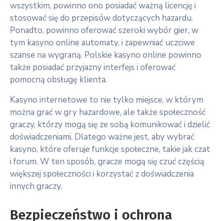
wszystkim, powinno ono posiadać ważną licencję i
stosować się do przepisów dotyczących hazardu.
Ponadto, powinno oferować szeroki wybór gier, w
tym kasyno online automaty, i zapewniać uczciwe
szanse na wygraną. Polskie kasyno online powinno
także posiadać przyjazny interfejs i oferować
pomocną obsługę klienta.
Kasyno internetowe to nie tylko miejsce, w którym
można grać w gry hazardowe, ale także społeczność
graczy, którzy mogą się ze sobą komunikować i dzielić
doświadczeniami. Dlatego ważne jest, aby wybrać
kasyno, które oferuje funkcje społeczne, takie jak czat
i forum. W ten sposób, gracze mogą się czuć częścią
większej społeczności i korzystać z doświadczenia
innych graczy.
Bezpieczeństwo i ochrona