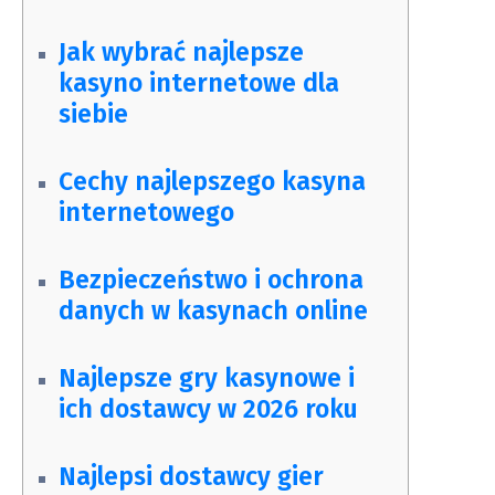
Jak wybrać najlepsze
kasyno internetowe dla
siebie
Cechy najlepszego kasyna
internetowego
Bezpieczeństwo i ochrona
danych w kasynach online
Najlepsze gry kasynowe i
ich dostawcy w 2026 roku
Najlepsi dostawcy gier