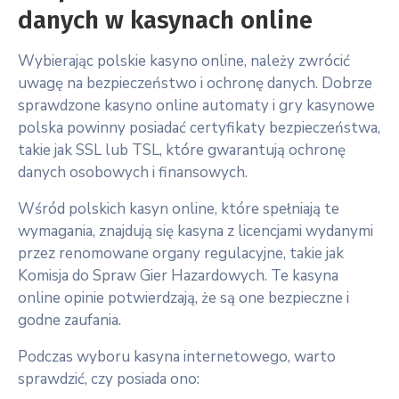
danych w kasynach online
Wybierając polskie kasyno online, należy zwrócić
uwagę na bezpieczeństwo i ochronę danych. Dobrze
sprawdzone kasyno online automaty i gry kasynowe
polska powinny posiadać certyfikaty bezpieczeństwa,
takie jak SSL lub TSL, które gwarantują ochronę
danych osobowych i finansowych.
Wśród polskich kasyn online, które spełniają te
wymagania, znajdują się kasyna z licencjami wydanymi
przez renomowane organy regulacyjne, takie jak
Komisja do Spraw Gier Hazardowych. Te kasyna
online opinie potwierdzają, że są one bezpieczne i
godne zaufania.
Podczas wyboru kasyna internetowego, warto
sprawdzić, czy posiada ono: