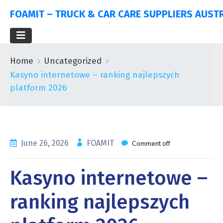
FOAMIT – TRUCK & CAR CARE SUPPLIERS AUST
Home
Uncategorized
Kasyno internetowe – ranking najlepszych
platform 2026
June 26, 2026
FOAMIT
Comment off
Kasyno internetowe –
ranking najlepszych