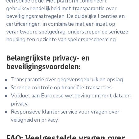
een solide optie. Het platform combineert
gebruiksvriendelijkheid met transparantie over
beveiligingsmaatregelen. De duidelijke licenties en
certificeringen, in combinatie met een inzet op
verantwoord spelgedrag, onderstrepen de serieuze
houding ten opzichte van spelersbescherming.
Belangrijkste privacy- en
beveiligingsvoordelen:
Transparantie over gegevensgebruik en opslag.
Strenge controle op financiële transacties.
Voldoet aan Europese wetgeving omtrent data en
privacy.
Responsieve klantenservice voor vragen over
veiligheid en privacy.
FAQ: Veelgestelde vragen over