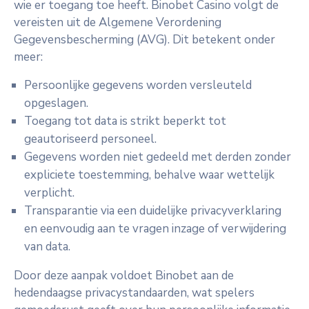
wie er toegang toe heeft. Binobet Casino volgt de
vereisten uit de Algemene Verordening
Gegevensbescherming (AVG). Dit betekent onder
meer:
Persoonlijke gegevens worden versleuteld
opgeslagen.
Toegang tot data is strikt beperkt tot
geautoriseerd personeel.
Gegevens worden niet gedeeld met derden zonder
expliciete toestemming, behalve waar wettelijk
verplicht.
Transparantie via een duidelijke privacyverklaring
en eenvoudig aan te vragen inzage of verwijdering
van data.
Door deze aanpak voldoet Binobet aan de
hedendaagse privacystandaarden, wat spelers