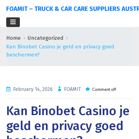
FOAMIT – TRUCK & CAR CARE SUPPLIERS AUST
Home
Uncategorized
Kan Binobet Casino je geld en privacy goed
beschermen?
February 14, 2026
FOAMIT
Comment off
Kan Binobet Casino je
geld en privacy goed