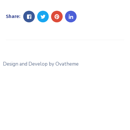
Share:
Design and Develop by Ovatheme