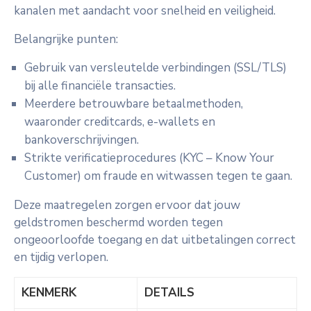
kanalen met aandacht voor snelheid en veiligheid.
Belangrijke punten:
Gebruik van versleutelde verbindingen (SSL/TLS)
bij alle financiële transacties.
Meerdere betrouwbare betaalmethoden,
waaronder creditcards, e-wallets en
bankoverschrijvingen.
Strikte verificatieprocedures (KYC – Know Your
Customer) om fraude en witwassen tegen te gaan.
Deze maatregelen zorgen ervoor dat jouw
geldstromen beschermd worden tegen
ongeoorloofde toegang en dat uitbetalingen correct
en tijdig verlopen.
KENMERK
DETAILS