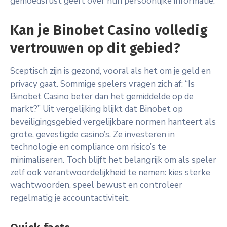
gemoedsrust geeft over hun persoonlijke informatie.
Kan je Binobet Casino volledig
vertrouwen op dit gebied?
Sceptisch zijn is gezond, vooral als het om je geld en
privacy gaat. Sommige spelers vragen zich af: “Is
Binobet Casino beter dan het gemiddelde op de
markt?” Uit vergelijking blijkt dat Binobet op
beveiligingsgebied vergelijkbare normen hanteert als
grote, gevestigde casino’s. Ze investeren in
technologie en compliance om risico’s te
minimaliseren. Toch blijft het belangrijk om als speler
zelf ook verantwoordelijkheid te nemen: kies sterke
wachtwoorden, speel bewust en controleer
regelmatig je accountactiviteit.