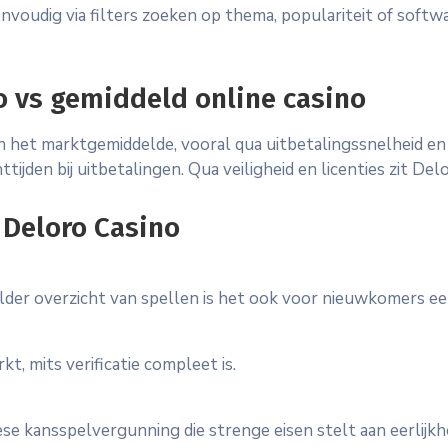
voudig via filters zoeken op thema, populariteit of softwa
no vs gemiddeld online casino
 het marktgemiddelde, vooral qua uitbetalingssnelheid en 
den bij uitbetalingen. Qua veiligheid en licenties zit Delor
 Deloro Casino
helder overzicht van spellen is het ook voor nieuwkomers e
, mits verificatie compleet is.
kansspelvergunning die strenge eisen stelt aan eerlijkhei