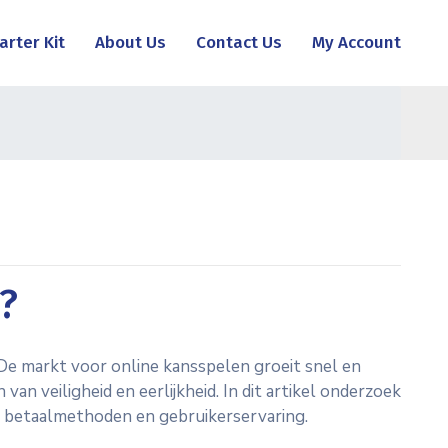
arter Kit
About Us
Contact Us
My Account
?
 De markt voor online kansspelen groeit snel en
 veiligheid en eerlijkheid. In dit artikel onderzoek
g, betaalmethoden en gebruikerservaring.