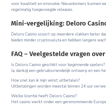
voor kwaliteit en innovatie. Nieuwkomers kunnen een
regelmatig toegevoegde releases.
Mini-vergelijking: Deloro Casi
Deloro Casino scoort op meerdere vlakken beter dan
bieden minder cryptovaluta en hebben langere wachttij
FAQ – Veelgestelde vragen over
Is Deloro Casino geschikt voor beginnende spelers?
Ja, dankzij een gebruiksvriendelijk ontwerp en een 
Hoe snel kan ik mijn winst uitbetalen?
Uitbetalingen worden meestal binnen 24 uur verwerkt
Welke licentie heeft Deloro Casino?
Het casino werkt onder een gerenommeerde Europese 