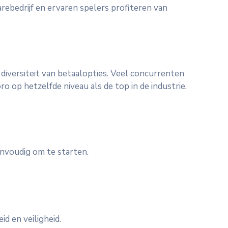
rebedrijf en ervaren spelers profiteren van
diversiteit van betaalopties. Veel concurrenten
o op hetzelfde niveau als de top in de industrie.
envoudig om te starten.
d en veiligheid.