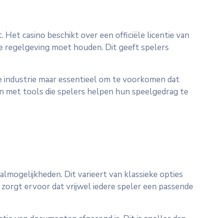
. Het casino beschikt over een officiële licentie van
e regelgeving moet houden. Dit geeft spelers
e industrie maar essentieel om te voorkomen dat
en met tools die spelers helpen hun speelgedrag te
almogelijkheden. Dit varieert van klassieke opties
 zorgt ervoor dat vrijwel iedere speler een passende