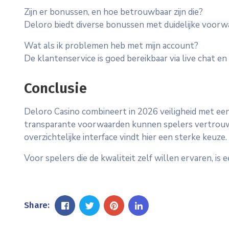
Zijn er bonussen, en hoe betrouwbaar zijn die?
Deloro biedt diverse bonussen met duidelijke voorwa
Wat als ik problemen heb met mijn account?
De klantenservice is goed bereikbaar via live chat en
Conclusie
Deloro Casino combineert in 2026 veiligheid met een
transparante voorwaarden kunnen spelers vertrouwe
overzichtelijke interface vindt hier een sterke keuze.
Voor spelers die de kwaliteit zelf willen ervaren, is 
Share: