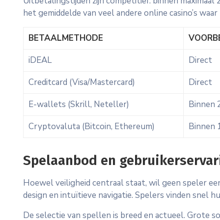
Uitbetalingstijden zijn competitief: binnen maximaal
het gemiddelde van veel andere online casino’s waar
BETAALMETHODE
VOORBE
iDEAL
Direct
Creditcard (Visa/Mastercard)
Direct
E-wallets (Skrill, Neteller)
Binnen 
Cryptovaluta (Bitcoin, Ethereum)
Binnen 
Spelaanbod en gebruikerservari
Hoewel veiligheid centraal staat, wil geen speler een
design en intuïtieve navigatie. Spelers vinden snel h
De selectie van spellen is breed en actueel. Grote 