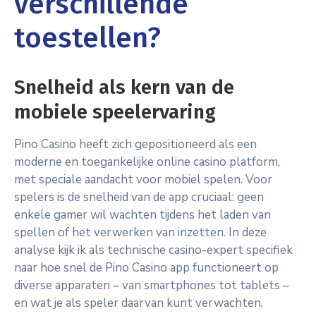
verschillende
toestellen?
Snelheid als kern van de
mobiele speelervaring
Pino Casino heeft zich gepositioneerd als een
moderne en toegankelijke online casino platform,
met speciale aandacht voor mobiel spelen. Voor
spelers is de snelheid van de app cruciaal: geen
enkele gamer wil wachten tijdens het laden van
spellen of het verwerken van inzetten. In deze
analyse kijk ik als technische casino-expert specifiek
naar hoe snel de Pino Casino app functioneert op
diverse apparaten – van smartphones tot tablets –
en wat je als speler daarvan kunt verwachten.