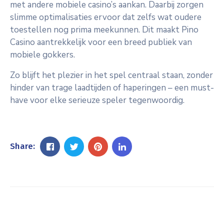
met andere mobiele casino’s aankan. Daarbij zorgen
slimme optimalisaties ervoor dat zelfs wat oudere
toestellen nog prima meekunnen. Dit maakt Pino
Casino aantrekkelijk voor een breed publiek van
mobiele gokkers.
Zo blijft het plezier in het spel centraal staan, zonder
hinder van trage laadtijden of haperingen – een must-
have voor elke serieuze speler tegenwoordig.
Share: