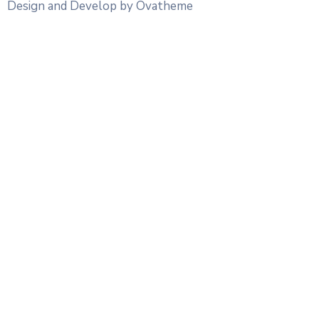
Design and Develop by Ovatheme