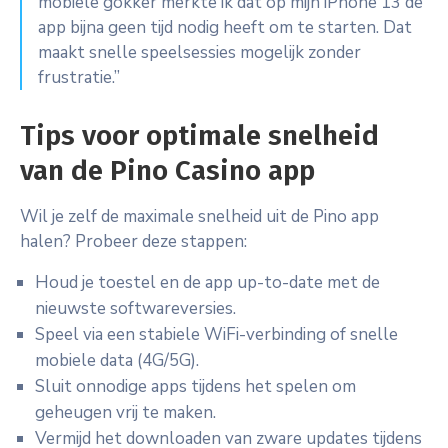
mobiele gokker merkte ik dat op mijn iPhone 13 de
app bijna geen tijd nodig heeft om te starten. Dat
maakt snelle speelsessies mogelijk zonder
frustratie.”
Tips voor optimale snelheid
van de Pino Casino app
Wil je zelf de maximale snelheid uit de Pino app
halen? Probeer deze stappen:
Houd je toestel en de app up-to-date met de
nieuwste softwareversies.
Speel via een stabiele WiFi-verbinding of snelle
mobiele data (4G/5G).
Sluit onnodige apps tijdens het spelen om
geheugen vrij te maken.
Vermijd het downloaden van zware updates tijdens