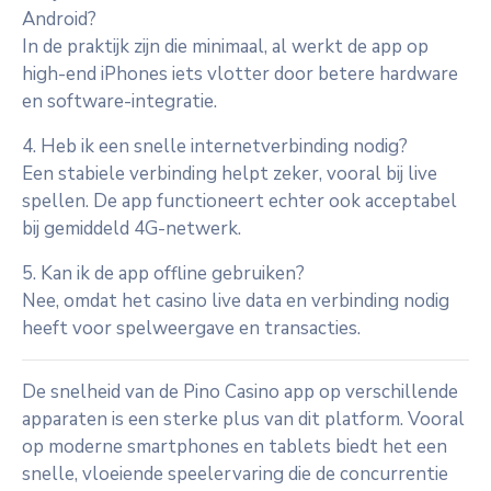
Android?
In de praktijk zijn die minimaal, al werkt de app op
high-end iPhones iets vlotter door betere hardware
en software-integratie.
4. Heb ik een snelle internetverbinding nodig?
Een stabiele verbinding helpt zeker, vooral bij live
spellen. De app functioneert echter ook acceptabel
bij gemiddeld 4G-netwerk.
5. Kan ik de app offline gebruiken?
Nee, omdat het casino live data en verbinding nodig
heeft voor spelweergave en transacties.
De snelheid van de Pino Casino app op verschillende
apparaten is een sterke plus van dit platform. Vooral
op moderne smartphones en tablets biedt het een
snelle, vloeiende speelervaring die de concurrentie