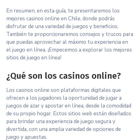
En resumen, en esta guía, te presentaremos los
mejores casinos online en Chile, donde podrás
disfrutar de una variedad de juegos y beneficios.
También te proporcionaremos consejos y trucos para
que puedas aprovechar al máximo tu experiencia en
el juego en línea. ¡Empecemos a explorar los mejores
sitios de juego en línea!
¿Qué son los casinos online?
Los casinos online son plataformas digitales que
ofrecen a los jugadores la oportunidad de jugar a
juegos de azar y apostar en línea, desde la comodidad
de su propio hogar. Estos sitios web están diseñados
para brindar una experiencia de juego segura y
divertida, con una amplia variedad de opciones de
juego y apuestas.