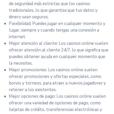
de seguridad más estrictas que los casinos
tradicionales, lo que garantiza que tus datos y
dinero sean seguros.
Flexibilidad: Puedes jugar en cualquier momento y
lugar, siempre y cuando tengas una conexión a
internet.
Mejor atención al cliente: Los casinos online suelen
ofrecer atención al cliente 24/7, lo que significa que
puedes obtener ayuda en cualquier momento que
la necesites.
Mejor promociones: Los casinos online suelen
ofrecer promociones y ofertas especiales, como
bonos y torneos, para atraer a nuevos jugadores y
retener a los existentes.
Mejor opciones de pago: Los casinos online suelen
ofrecer una variedad de opciones de pago, como
tarjetas de crédito, transferencias electrónicas y