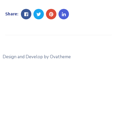
Share:
Design and Develop by Ovatheme