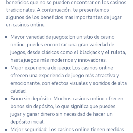
beneficios que no se pueden encontrar en los casinos
tradicionales. A continuación, te presentamos
algunos de los beneficios más importantes de jugar
en casinos online:
Mayor variedad de juegos: En un sitio de casino
online, puedes encontrar una gran variedad de
juegos, desde clásicos como el blackjack y el ruleta,
hasta juegos más modernos y innovadores.
Mejor experiencia de juego: Los casinos online
ofrecen una experiencia de juego más atractiva y
emocionante, con efectos visuales y sonidos de alta
calidad.
Bono sin depósito: Muchos casinos online ofrecen
bonos sin depósito, lo que significa que puedes
jugar y ganar dinero sin necesidad de hacer un
depósito inicial.
Mejor seguridad: Los casinos online tienen medidas