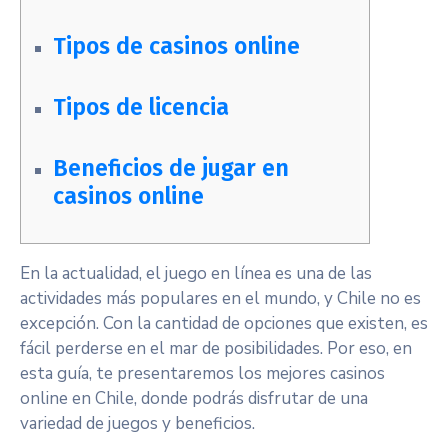
Tipos de casinos online
Tipos de licencia
Beneficios de jugar en
casinos online
En la actualidad, el juego en línea es una de las
actividades más populares en el mundo, y Chile no es
excepción. Con la cantidad de opciones que existen, es
fácil perderse en el mar de posibilidades. Por eso, en
esta guía, te presentaremos los mejores casinos
online en Chile, donde podrás disfrutar de una
variedad de juegos y beneficios.