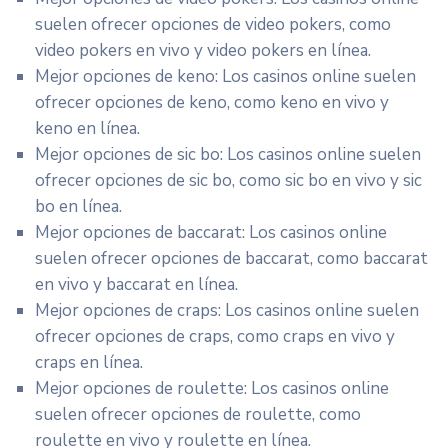
suelen ofrecer opciones de video pokers, como
video pokers en vivo y video pokers en línea.
Mejor opciones de keno: Los casinos online suelen
ofrecer opciones de keno, como keno en vivo y
keno en línea.
Mejor opciones de sic bo: Los casinos online suelen
ofrecer opciones de sic bo, como sic bo en vivo y sic
bo en línea.
Mejor opciones de baccarat: Los casinos online
suelen ofrecer opciones de baccarat, como baccarat
en vivo y baccarat en línea.
Mejor opciones de craps: Los casinos online suelen
ofrecer opciones de craps, como craps en vivo y
craps en línea.
Mejor opciones de roulette: Los casinos online
suelen ofrecer opciones de roulette, como
roulette en vivo y roulette en línea.