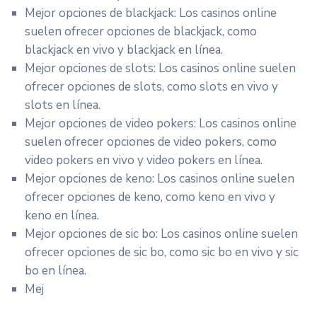
Mejor opciones de blackjack: Los casinos online
suelen ofrecer opciones de blackjack, como
blackjack en vivo y blackjack en línea.
Mejor opciones de slots: Los casinos online suelen
ofrecer opciones de slots, como slots en vivo y
slots en línea.
Mejor opciones de video pokers: Los casinos online
suelen ofrecer opciones de video pokers, como
video pokers en vivo y video pokers en línea.
Mejor opciones de keno: Los casinos online suelen
ofrecer opciones de keno, como keno en vivo y
keno en línea.
Mejor opciones de sic bo: Los casinos online suelen
ofrecer opciones de sic bo, como sic bo en vivo y sic
bo en línea.
Mej