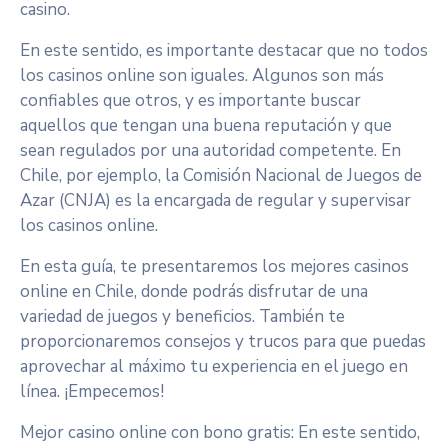
casino.
En este sentido, es importante destacar que no todos
los casinos online son iguales. Algunos son más
confiables que otros, y es importante buscar
aquellos que tengan una buena reputación y que
sean regulados por una autoridad competente. En
Chile, por ejemplo, la Comisión Nacional de Juegos de
Azar (CNJA) es la encargada de regular y supervisar
los casinos online.
En esta guía, te presentaremos los mejores casinos
online en Chile, donde podrás disfrutar de una
variedad de juegos y beneficios. También te
proporcionaremos consejos y trucos para que puedas
aprovechar al máximo tu experiencia en el juego en
línea. ¡Empecemos!
Mejor casino online con bono gratis: En este sentido,