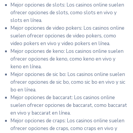
Mejor opciones de slots: Los casinos online suelen
ofrecer opciones de slots, como slots en vivo y
slots en línea.
Mejor opciones de video pokers: Los casinos online
suelen ofrecer opciones de video pokers, como
video pokers en vivo y video pokers en línea.
Mejor opciones de keno: Los casinos online suelen
ofrecer opciones de keno, como keno en vivo y
keno en línea.
Mejor opciones de sic bo: Los casinos online suelen
ofrecer opciones de sic bo, como sic bo en vivo y sic
bo en línea.
Mejor opciones de baccarat: Los casinos online
suelen ofrecer opciones de baccarat, como baccarat
en vivo y baccarat en línea.
Mejor opciones de craps: Los casinos online suelen
ofrecer opciones de craps, como craps en vivo y