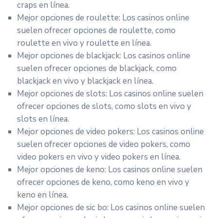
craps en línea.
Mejor opciones de roulette: Los casinos online
suelen ofrecer opciones de roulette, como
roulette en vivo y roulette en línea.
Mejor opciones de blackjack: Los casinos online
suelen ofrecer opciones de blackjack, como
blackjack en vivo y blackjack en línea.
Mejor opciones de slots: Los casinos online suelen
ofrecer opciones de slots, como slots en vivo y
slots en línea.
Mejor opciones de video pokers: Los casinos online
suelen ofrecer opciones de video pokers, como
video pokers en vivo y video pokers en línea.
Mejor opciones de keno: Los casinos online suelen
ofrecer opciones de keno, como keno en vivo y
keno en línea.
Mejor opciones de sic bo: Los casinos online suelen