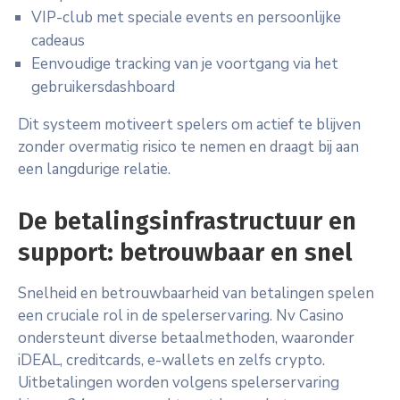
VIP-club met speciale events en persoonlijke
cadeaus
Eenvoudige tracking van je voortgang via het
gebruikersdashboard
Dit systeem motiveert spelers om actief te blijven
zonder overmatig risico te nemen en draagt bij aan
een langdurige relatie.
De betalingsinfrastructuur en
support: betrouwbaar en snel
Snelheid en betrouwbaarheid van betalingen spelen
een cruciale rol in de spelerservaring. Nv Casino
ondersteunt diverse betaalmethoden, waaronder
iDEAL, creditcards, e-wallets en zelfs crypto.
Uitbetalingen worden volgens spelerservaring