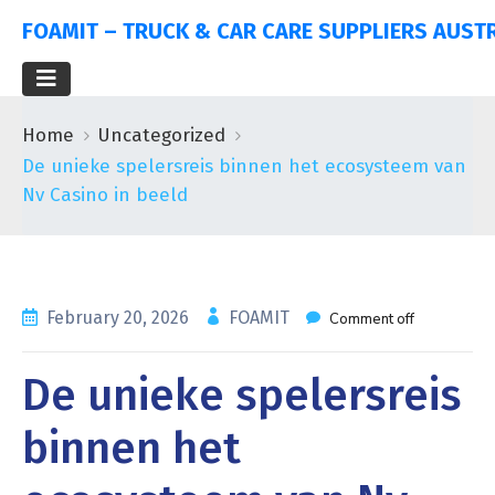
FOAMIT – TRUCK & CAR CARE SUPPLIERS AUST
Home
Uncategorized
De unieke spelersreis binnen het ecosysteem van
Nv Casino in beeld
February 20, 2026
FOAMIT
Comment off
De unieke spelersreis
binnen het