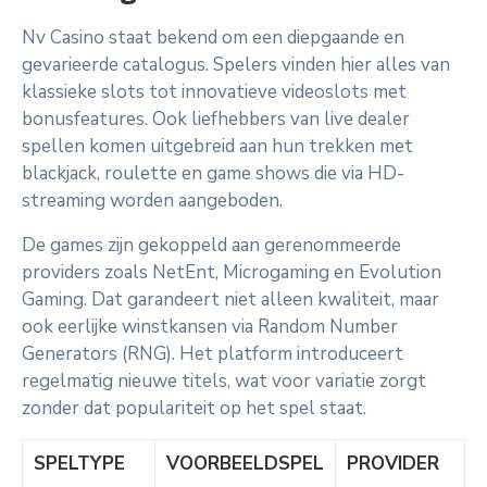
Nv Casino staat bekend om een diepgaande en
gevarieerde catalogus. Spelers vinden hier alles van
klassieke slots tot innovatieve videoslots met
bonusfeatures. Ook liefhebbers van live dealer
spellen komen uitgebreid aan hun trekken met
blackjack, roulette en game shows die via HD-
streaming worden aangeboden.
De games zijn gekoppeld aan gerenommeerde
providers zoals NetEnt, Microgaming en Evolution
Gaming. Dat garandeert niet alleen kwaliteit, maar
ook eerlijke winstkansen via Random Number
Generators (RNG). Het platform introduceert
regelmatig nieuwe titels, wat voor variatie zorgt
zonder dat populariteit op het spel staat.
SPELTYPE
VOORBEELDSPEL
PROVIDER