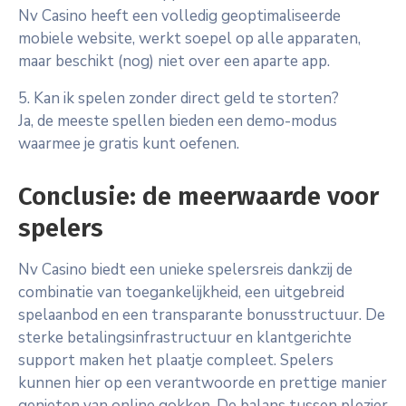
Nv Casino heeft een volledig geoptimaliseerde
mobiele website, werkt soepel op alle apparaten,
maar beschikt (nog) niet over een aparte app.
5. Kan ik spelen zonder direct geld te storten?
Ja, de meeste spellen bieden een demo-modus
waarmee je gratis kunt oefenen.
Conclusie: de meerwaarde voor
spelers
Nv Casino biedt een unieke spelersreis dankzij de
combinatie van toegankelijkheid, een uitgebreid
spelaanbod en een transparante bonusstructuur. De
sterke betalingsinfrastructuur en klantgerichte
support maken het plaatje compleet. Spelers
kunnen hier op een verantwoorde en prettige manier
genieten van online gokken. De balans tussen plezier