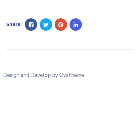
Share:
Design and Develop by Ovatheme