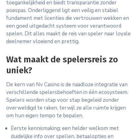
toegankelijkheid en biedt transparantie zonder
poespas. Onderliggend ligt een veilig en stabiel
fundament met licenties die vertrouwen wekken en
een goed uitgedacht systeem voor verantwoord
spelen. Dit alles maakt de reis van speler naar loyale
deelnemer vloeiend en prettig.
Wat maakt de spelersreis zo
uniek?
De kern van Nv Casino is de naadloze integratie van
verschillende spelersbehoeften in één ecosysteem.
Spelers worden stap voor stap begeleid zonder
overweldigd te raken, terwijl ze alle ruimte krijgen
om hun eigen tempo te bepalen.
Eerste kennismaking: een helder welkom met
duidelijke info over spellen, betaalopties en