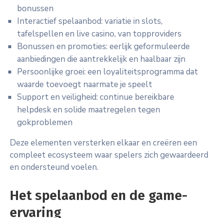
bonussen
Interactief spelaanbod: variatie in slots,
tafelspellen en live casino, van topproviders
Bonussen en promoties: eerlijk geformuleerde
aanbiedingen die aantrekkelijk en haalbaar zijn
Persoonlijke groei: een loyaliteitsprogramma dat
waarde toevoegt naarmate je speelt
Support en veiligheid: continue bereikbare
helpdesk en solide maatregelen tegen
gokproblemen
Deze elementen versterken elkaar en creëren een
compleet ecosysteem waar spelers zich gewaardeerd
en ondersteund voelen.
Het spelaanbod en de game-
ervaring