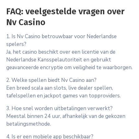
FAQ: veelgestelde vragen over
Nv Casino
1. Is Nv Casino betrouwbaar voor Nederlandse
spelers?
Ja, het casino beschikt over een licentie van de
Nederlandse Kansspelautoriteit en gebruikt
geavanceerde encryptie om veiligheid te waarborgen.
2. Welke spellen biedt Nv Casino aan?
Een breed scala aan slots, live dealer spellen,
tafelspellen en jackpot games van topproviders.
3. Hoe snel worden uitbetalingen verwerkt?
Meestal binnen 24 uur, afhankelijk van de gekozen
betalingsmethode.
4. Is er een mobiele app beschikbaar?