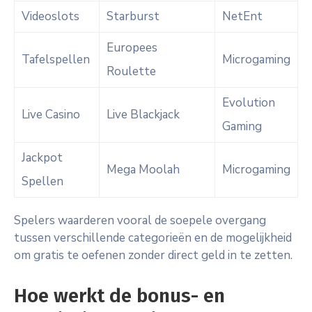
Videoslots
Starburst
NetEnt
Europees
Tafelspellen
Microgaming
Roulette
Evolution
Live Casino
Live Blackjack
Gaming
Jackpot
Mega Moolah
Microgaming
Spellen
Spelers waarderen vooral de soepele overgang
tussen verschillende categorieën en de mogelijkheid
om gratis te oefenen zonder direct geld in te zetten.
Hoe werkt de bonus- en