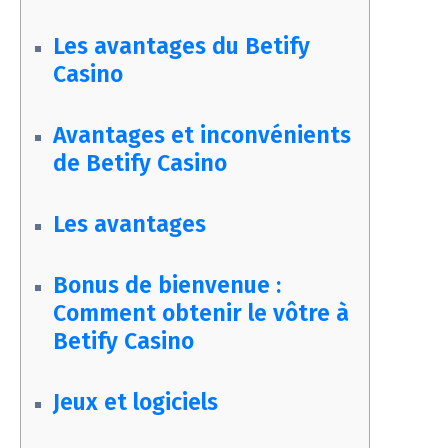
Les avantages du Betify
Casino
Avantages et inconvénients
de Betify Casino
Les avantages
Bonus de bienvenue :
Comment obtenir le vôtre à
Betify Casino
Jeux et logiciels