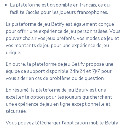
La plateforme est disponible en français, ce qui
facilite l’accès pour les joueurs francophones.
La plateforme de jeu Betify est également conçue
pour offrir une expérience de jeu personnalisée. Vous
pouvez choisir vos jeux préférés, vos modes de jeu et
vos montants de jeu pour une expérience de jeu
unique.
En outre, la plateforme de jeu Betify propose une
équipe de support disponible 24h/24 et 7j/7 pour
vous aider en cas de problème ou de question.
En résumé, la plateforme de jeu Betify est une
excellente option pour les joueurs qui cherchent
une expérience de jeu en ligne exceptionnelle et
sécurisée.
Vous pouvez télécharger l’application mobile Betify