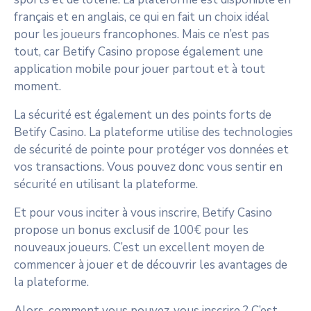
français et en anglais, ce qui en fait un choix idéal
pour les joueurs francophones. Mais ce n’est pas
tout, car Betify Casino propose également une
application mobile pour jouer partout et à tout
moment.
La sécurité est également un des points forts de
Betify Casino. La plateforme utilise des technologies
de sécurité de pointe pour protéger vos données et
vos transactions. Vous pouvez donc vous sentir en
sécurité en utilisant la plateforme.
Et pour vous inciter à vous inscrire, Betify Casino
propose un bonus exclusif de 100€ pour les
nouveaux joueurs. C’est un excellent moyen de
commencer à jouer et de découvrir les avantages de
la plateforme.
Alors, comment vous pouvez-vous inscrire ? C’est