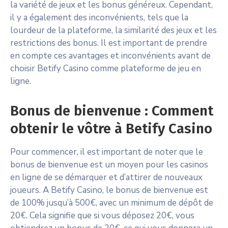
la variété de jeux et les bonus généreux. Cependant,
il y a également des inconvénients, tels que la
lourdeur de la plateforme, la similarité des jeux et les
restrictions des bonus. Il est important de prendre
en compte ces avantages et inconvénients avant de
choisir Betify Casino comme plateforme de jeu en
ligne.
Bonus de bienvenue : Comment
obtenir le vôtre à Betify Casino
Pour commencer, il est important de noter que le
bonus de bienvenue est un moyen pour les casinos
en ligne de se démarquer et d’attirer de nouveaux
joueurs. A Betify Casino, le bonus de bienvenue est
de 100% jusqu’à 500€, avec un minimum de dépôt de
20€. Cela signifie que si vous déposez 20€, vous