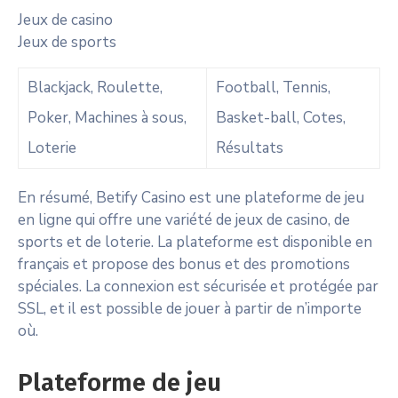
Jeux de casino
Jeux de sports
Blackjack, Roulette,
Football, Tennis,
Poker, Machines à sous,
Basket-ball, Cotes,
Loterie
Résultats
En résumé, Betify Casino est une plateforme de jeu
en ligne qui offre une variété de jeux de casino, de
sports et de loterie. La plateforme est disponible en
français et propose des bonus et des promotions
spéciales. La connexion est sécurisée et protégée par
SSL, et il est possible de jouer à partir de n’importe
où.
Plateforme de jeu