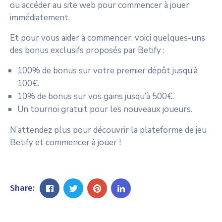
ou accéder au site web pour commencer à jouer
immédiatement.
Et pour vous aider à commencer, voici quelques-uns
des bonus exclusifs proposés par Betify :
100% de bonus sur votre premier dépôt jusqu’à
100€.
10% de bonus sur vos gains jusqu’à 500€.
Un tournoi gratuit pour les nouveaux joueurs.
N’attendez plus pour découvrir la plateforme de jeu
Betify et commencer à jouer !
Share: