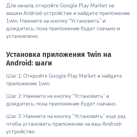
Для начала, откройте Google Play Market на
вашем Android-устройстве и найдите приложение
1win. Нажмите на кнопку “Установить” и
дождитесь, пока приложение будет скачано и
установлено.
Установка приложения 1win на
Android: шаги
Шаг 1: Откройте Google Play Market и найдите
приложение 1win.
Шаг 2: Нажмите на кнопку “Установить” и
дождитесь, пока приложение будет скачано.
Шаг 3: Нажмите на кнопку “Установить” еще раз,
чтобы установить приложение на ваш Android-
устройство.